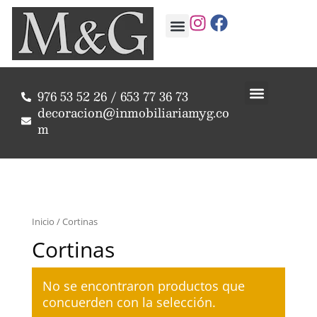
976 53 52 26 / 653 77 36 73
decoracion@inmobiliariamyg.co
m
Inicio
/ Cortinas
Cortinas
No se encontraron productos que
concuerden con la selección.