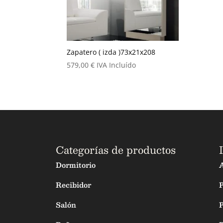
Zapatero ( izda )73x21x208
579,00
€
IVA Incluído
Categorías de productos
Dormitorio
A
Recibidor
Salón
P