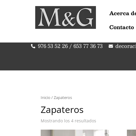
Acerca de
Contacto
976 53 52 26 / 653 77 36 73
decorac
Inicio
/ Zapateros
Zapateros
Mostrando los 4 resultados