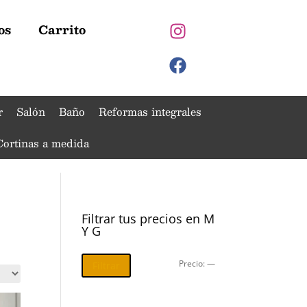
os
Carrito
r
Salón
Baño
Reformas integrales
Cortinas a medida
Filtrar tus precios en M
Y G
Precio:
—
Filtrar