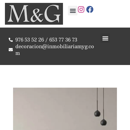
976 53 52 26 / 653 77 36 73
decoracion@inmobiliariamyg.co
m