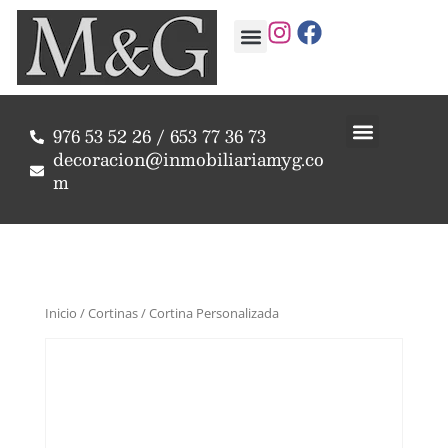
Acerca de nosotros
Lista de deseos
976 53 52 26 / 653 77 36 73
Reformas integrales
Cortinas a medida
decoracion@inmobiliariamyg.co
m
Inicio
/
Cortinas
/ Cortina Personalizada