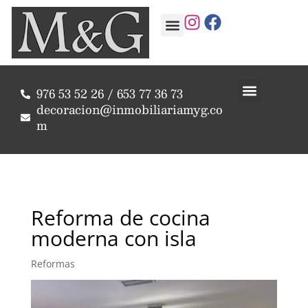
976 53 52 26 / 653 77 36 73
decoracion@inmobiliariamyg.co
m
Reforma de cocina
moderna con isla
Reformas